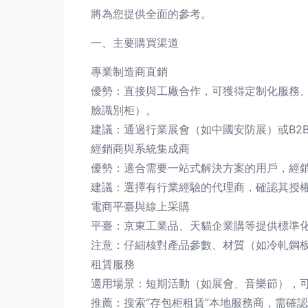
將為您提供全面的參考。
一、主要購買渠道
專業制造商直銷
優勢：直接與工廠合作，可獲得定制化服務、
臉識別柜）。
建議：通過行業展會（如中國安防展）或B2
經銷商與系統集成商
優勢：適合需要一站式解決方案的用戶，經
建議：選擇有行業經驗的代理商，確認其授
電商平臺與線上采購
平臺：京東工業品、天貓企業購等提供標準
注意：仔細核對產品參數、材質（如冷軋鋼
租賃服務
適用場景：短期活動（如展會、音樂節），
推薦：搜索“存包柜租賃”本地服務商，需確