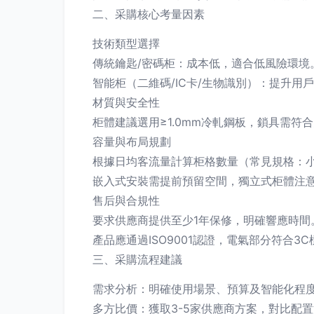
二、采購核心考量因素
技術類型選擇
傳統鑰匙/密碼柜：成本低，適合低風險環境
智能柜（二維碼/IC卡/生物識別）：提升
材質與安全性
柜體建議選用≥1.0mm冷軋鋼板，鎖具需符
容量與布局規劃
根據日均客流量計算柜格數量（常見規格：小格30
嵌入式安裝需提前預留空間，獨立式柜體注
售后與合規性
要求供應商提供至少1年保修，明確響應時間
產品應通過ISO9001認證，電氣部分符合3C
三、采購流程建議
需求分析：明確使用場景、預算及智能化程
多方比價：獲取3-5家供應商方案，對比配