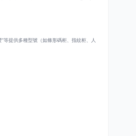
豐”等提供多種型號（如條形碼柜、指紋柜、人
。