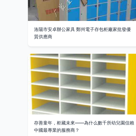
洛陽市安卓辦公家具 鄭州電子存包柜廠家批發優
質供應商
存善童年，柜藏未來——為什么數千所幼兒園信賴
中國最專業的服務商？