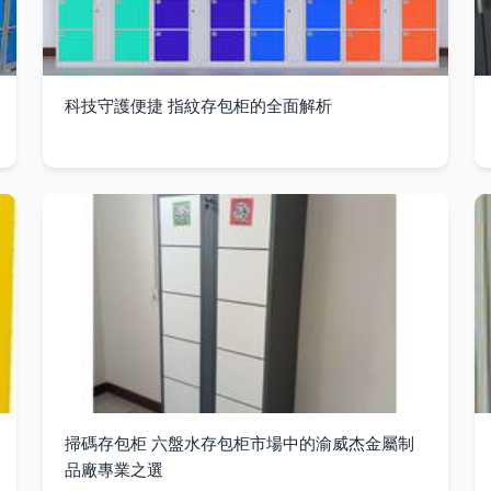
科技守護便捷 指紋存包柜的全面解析
掃碼存包柜 六盤水存包柜市場中的渝威杰金屬制
品廠專業之選