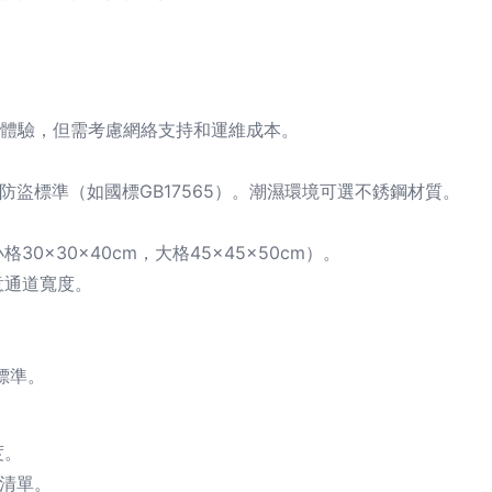
。
用戶體驗，但需考慮網絡支持和運維成本。
合防盜標準（如國標GB17565）。潮濕環境可選不銹鋼材質。
×30×40cm，大格45×45×50cm）。
意通道寬度。
。
標準。
度。
置清單。