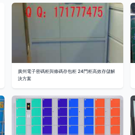
廣州電子密碼柜與條碼存包柜 24門柜高效存儲解
決方案